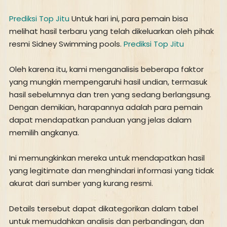
Prediksi Top Jitu
Untuk hari ini, para pemain bisa
melihat hasil terbaru yang telah dikeluarkan oleh pihak
resmi Sidney Swimming pools.
Prediksi Top Jitu
Oleh karena itu, kami menganalisis beberapa faktor
yang mungkin mempengaruhi hasil undian, termasuk
hasil sebelumnya dan tren yang sedang berlangsung.
Dengan demikian, harapannya adalah para pemain
dapat mendapatkan panduan yang jelas dalam
memilih angkanya.
Ini memungkinkan mereka untuk mendapatkan hasil
yang legitimate dan menghindari informasi yang tidak
akurat dari sumber yang kurang resmi.
Details tersebut dapat dikategorikan dalam tabel
untuk memudahkan analisis dan perbandingan, dan