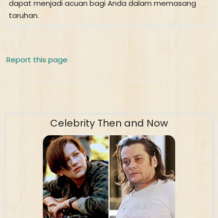
dapat menjadi acuan bagi Anda dalam memasang
taruhan.
Report this page
Celebrity Then and Now