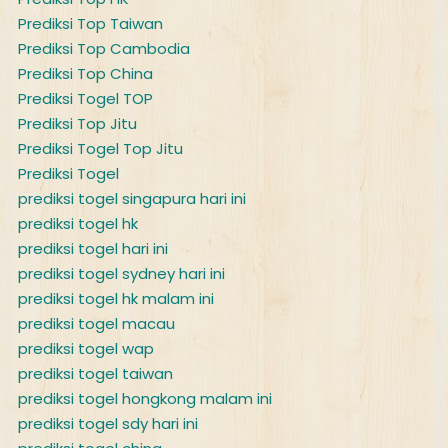
Prediksi Top Taiwan
Prediksi Top Cambodia
Prediksi Top China
Prediksi Togel TOP
Prediksi Top Jitu
Prediksi Togel Top Jitu
Prediksi Togel
prediksi togel singapura hari ini
prediksi togel hk
prediksi togel hari ini
prediksi togel sydney hari ini
prediksi togel hk malam ini
prediksi togel macau
prediksi togel wap
prediksi togel taiwan
prediksi togel hongkong malam ini
prediksi togel sdy hari ini