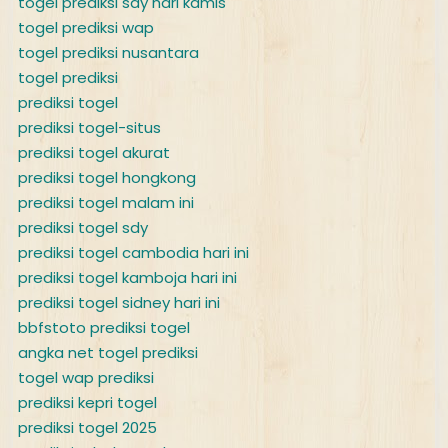
togel prediksi sdy hari kamis
togel prediksi wap
togel prediksi nusantara
togel prediksi
prediksi togel
prediksi togel-situs
prediksi togel akurat
prediksi togel hongkong
prediksi togel malam ini
prediksi togel sdy
prediksi togel cambodia hari ini
prediksi togel kamboja hari ini
prediksi togel sidney hari ini
bbfstoto prediksi togel
angka net togel prediksi
togel wap prediksi
prediksi kepri togel
prediksi togel 2025