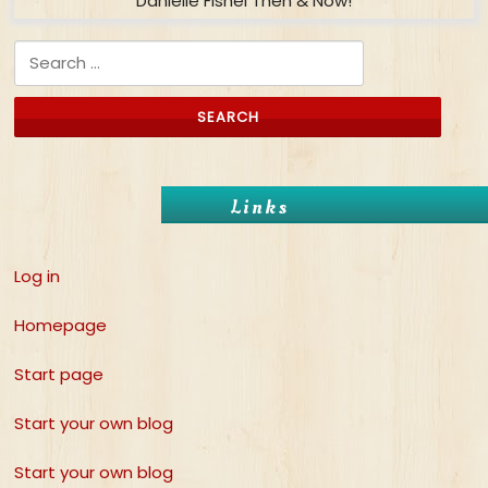
Danielle Fishel Then & Now!
Search for:
Links
Log in
Homepage
Start page
Start your own blog
Start your own blog