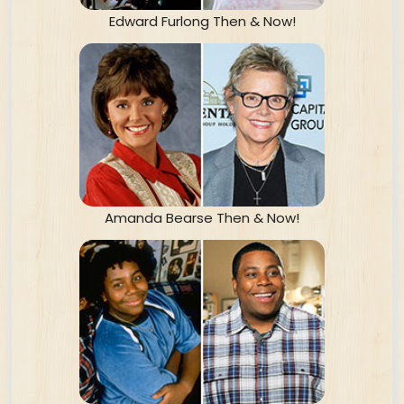
Edward Furlong Then & Now!
Amanda Bearse Then & Now!