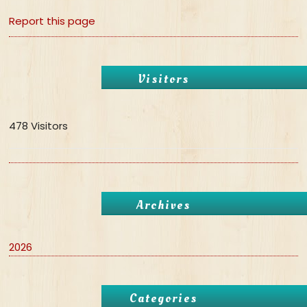
Report this page
Visitors
478 Visitors
Archives
2026
Categories