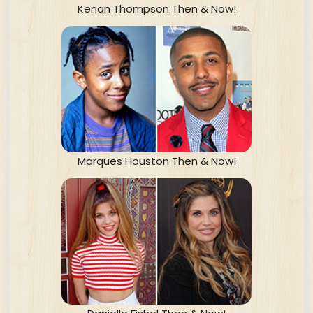
Kenan Thompson Then & Now!
Marques Houston Then & Now!